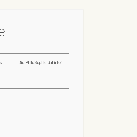
e
s
Die PhiloSophie dahinter