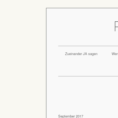
Skip
to
content
Zueinander JA sagen
Wen
September 2017